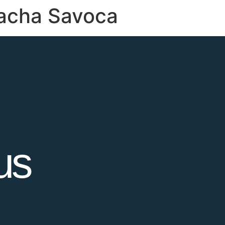
acha Savoca
us